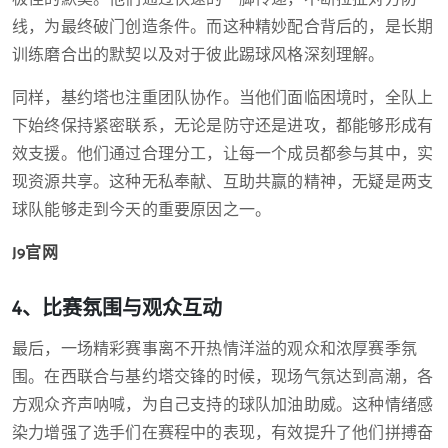
线，为最终破门创造条件。而这种精妙配合背后的，是长期
训练磨合出的默契以及对于彼此踢球风格深刻理解。
同样，基约塔也注重团队协作。当他们面临困境时，全队上
下始终保持紧密联系，无论是防守还是进攻，都能够形成有
效支援。他们通过合理分工，让每一个成员都参与其中，实
现资源共享。这种无私奉献、互助共赢的精神，无疑是两支
球队能够走到今天的重要原因之一。
J9官网
4、比赛氛围与观众互动
最后，一场精彩赛事离不开热情洋溢的观众和浓厚赛季氛
围。在西联合与基约塔交锋的时候，现场气氛达到高潮，各
方观众齐声呐喊，为自己支持的球队加油助威。这种情绪感
染力增强了选手们在赛程中的表现，有效提升了他们拼搏奋