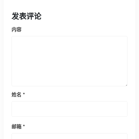
发表评论
内容
姓名
*
邮箱
*