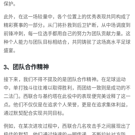
保护。
此外，在这一场较量中，各个位置上的优秀表现共同构成了
精彩赛事的一部分。从门将扑救到后卫铲断，从中场调度到
前锋冲刺，每一位选手都用自己的努力为团队贡献力量。这
种个人能力与团队目标相结合，共同铸就了这场高水平足球
盛宴。
3、团队合作精神
接下来，我们不得不提及的是团队合作精神。在足球运动
中，单打独斗往往难以取得胜利，而团结一致则是成功的不
二法门。西联合与基约塔在此役中的表现便完美诠释了这一
点。他们不仅仅是在追求个人荣誉，更是在追求集体利益，
通过默契配合实现共同目标。
例如，在某次进攻过程中，西联合几名攻击手之间展现出了
极佳的默契。他们通过快速的一脚传递，不断拉扯对方防