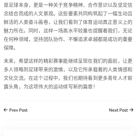
是足球本身，更是一种关于竞争精神、合作意识以及坚定信
念结合而成的人文景观。这些要素共同构筑起了一幅生动且
鲜活的人类奋斗画卷，让我们看到了体育运动真正意义上的
魅力所在。同时，这样一场高水平较量也提醒着我们，无论
在何种领域，坚持团队协作、不懈追求卓越都是成功的重要
保障。
未来，希望这样的精彩赛事能继续呈现在我们的面前，让更
多人领略到足球带来的激情，以及它所承载着的人类情感和
文化交流。在这个过程中，我们也期待看到更多青年人才崭
露头角，为这项伟大的运动续写新的篇章！
Prev Post
Next Post